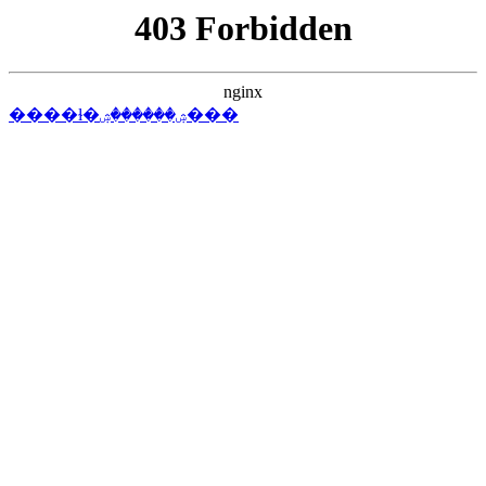
首頁
> 項目
徐工機械中標結果：【設備類】中國電
建水電十一局海外項目單鋼輪振動壓路
機采購項目成交公示:壓路機
案例展示
# 徐工機
# 項目單
# 項目
# 成交公
# 十一徐工機
# 十一
# 壓路機
2025-07-23
柳 工中標結果：【設備類】中國電建水
電五局三分局新疆布爾津抽水蓄能電站
C1標壓路機采購項目成交公示:壓路機
聯系我們
# 成交公
# 項目
# 布爾成交公
# 布爾
# 壓路機
2025-07-23
柳 工中標結果：【設備類】中國電建水
電十二局東陽石馬潭水庫工程震動壓路