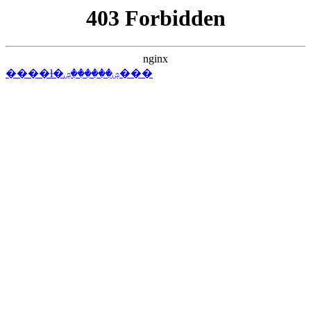
首頁
> 壓路機直線如何找點
出租沖擊壓路機與購買全新沖擊壓路機
如何選擇？深度決策指南:壓路機
行業動態
# 何選擇何選擇
# 壓路機
2025-07-23
沖擊壓路機廠家深度解析：梅花沖擊壓
路機如何重塑壓實標準:壓路機
產品展示
# 解析：
# 花沖擊
# 何重塑解析：
# 何重塑
# 壓路機
2025-07-23
拖式沖擊壓路機型號如何選擇？拖式沖
擊壓路機型號的區別有哪些？:壓路機